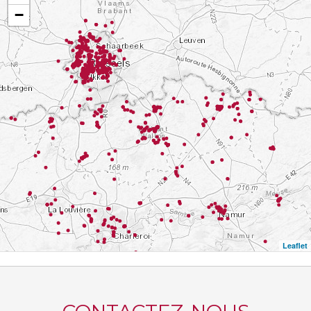
−
Leaflet