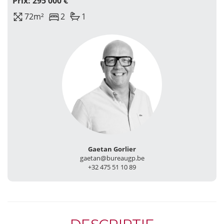
Prix: 295 000 €
72m²
2
1
Gaetan Gorlier
gaetan@bureaugp.be
+32 475 51 10 89